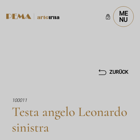
ME
NU
Urne di legno
Sculture in legno
ZURÜCK
100011
Testa angelo Leonardo
sinistra